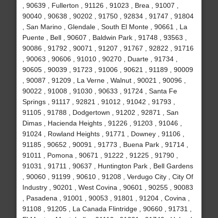
, 90639 , Fullerton , 91126 , 91023 , Brea , 91007 ,
90040 , 90638 , 90202 , 91750 , 92834 , 91747 , 91804
, San Marino , Glendale , South El Monte , 90661 , La
Puente , Bell , 90607 , Baldwin Park , 91748 , 93563 ,
90086 , 91792 , 90071 , 91207 , 91767 , 92822 , 91716
, 90063 , 90606 , 91010 , 90270 , Duarte , 91734 ,
90605 , 90039 , 91723 , 91006 , 90621 , 91189 , 90009
, 90087 , 91209 , La Verne , Walnut , 90021 , 90096 ,
90022 , 91008 , 91030 , 90633 , 91724 , Santa Fe
Springs , 91117 , 92821 , 91012 , 91042 , 91793 ,
91105 , 91788 , Dodgertown , 91202 , 92871 , San
Dimas , Hacienda Heights , 91226 , 91203 , 91046 ,
91024 , Rowland Heights , 91771 , Downey , 91106 ,
91185 , 90652 , 90091 , 91773 , Buena Park , 91714 ,
91011 , Pomona , 90671 , 91222 , 91225 , 91790 ,
91031 , 91711 , 90637 , Huntington Park , Bell Gardens
, 90060 , 91199 , 90610 , 91208 , Verdugo City , City Of
Industry , 90201 , West Covina , 90601 , 90255 , 90083
, Pasadena , 91001 , 90053 , 91801 , 91204 , Covina ,
91108 , 91205 , La Canada Flintridge , 90660 , 91731 ,